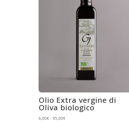
Olio Extra vergine di
Oliva biologico
Fascia
6,00
€
-
95,00
€
Questo
di