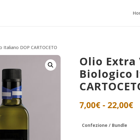
Ho
gico Italiano DOP CARTOCETO
Olio Extra
Biologico 
CARTOCET
F
7,00
€
-
22,00
€
d
p
d
Confezione / Bundle
7
a