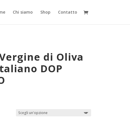
me
Chi siamo
Shop
Contatto
 Vergine di Oliva
Italiano DOP
O
ascia
i
rezzo:
a
,00€