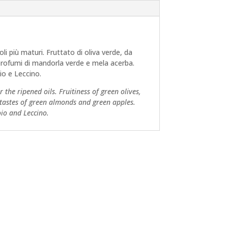
oli più maturi. Fruttato di oliva verde, da
i profumi di mandorla verde e mela acerba.
io e Leccino.
r the ripened oils. Fruitiness of green olives,
y tastes of green almonds and green apples.
oio and Leccino.