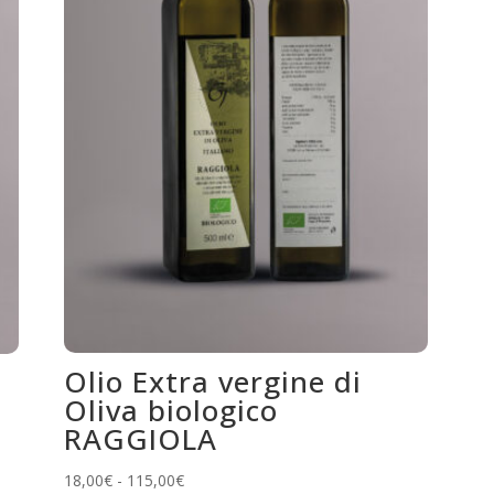
Olio Extra vergine di
Oliva biologico
RAGGIOLA
Fascia
18,00
€
-
115,00
€