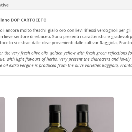
tive
Italiano DOP CARTOCETO
oli ancora molto freschi; giallo oro con lievi riflessi verdognoli per gli 
n lieve sentore di erbaceo. Sono presenti i caratteristici e gradevol
 si estrae dalle olive provenienti dalle cultivar Raggiola, Franto
r the very fresh olive oils, golden yellow with fresh green reflections fo
ale, with light flavours of herbs. Very present the characters and lovel
 oil extra vergine is produced from the olive varieties Raggiola, Frant