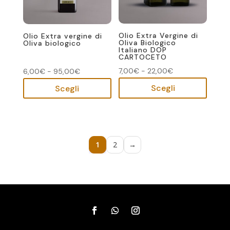
Olio Extra Vergine di
Olio Extra vergine di
Oliva Biologico
Oliva biologico
Italiano DOP
CARTOCETO
Fascia
Fascia
7,00
€
-
22,00
€
6,00
€
-
95,00
€
Quest
Questo
di
di
Scegli
Scegli
prodot
prodotto
prezzo:
prezzo:
ha
ha
da
da
più
più
7,00€
6,00€
varianti
varianti.
a
a
1
2
→
Le
Le
22,00€
95,00€
opzion
opzioni
posso
possono
essere
essere
scelte
scelte
nella
nella