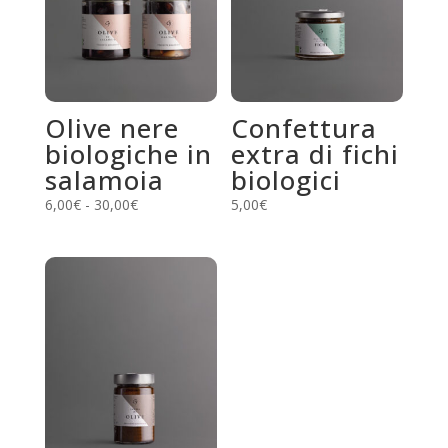
Olive nere
Confettura
biologiche in
extra di fichi
salamoia
biologici
Fascia
6,00
€
-
30,00
€
5,00
€
Questo
di
prodotto
prezzo:
ha
da
più
6,00€
varianti.
a
Le
30,00€
opzioni
possono
essere
scelte