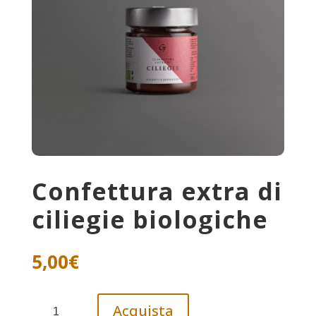
Confettura extra di
ciliegie biologiche
5,00
€
Confettura
Acquista
extra