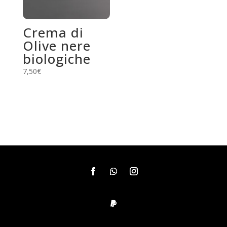
nella
pagina
del
Crema di
prodotto
Olive nere
biologiche
7,50
€
